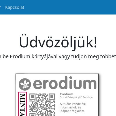
Kapcsolat
Üdvözöljük!
n be Erodium kártyájával vagy tudjon meg többe