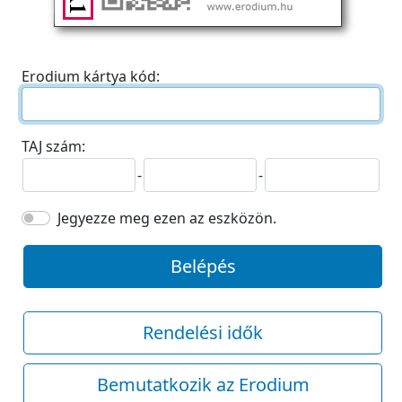
Erodium kártya kód:
TAJ szám:
-
-
Jegyezze meg ezen az eszközön.
Belépés
Rendelési idők
Bemutatkozik az Erodium