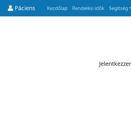
Páciens
Kezdőlap
Rendelési idők
Segítség
Jelentkezze