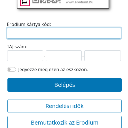
Erodium kártya kód:
TAJ szám:
-
-
Jegyezze meg ezen az eszközön.
Belépés
Rendelési idők
Bemutatkozik az Erodium