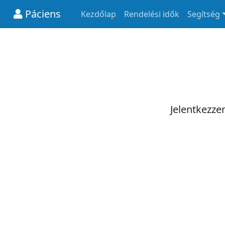
Páciens
Kezdőlap
Rendelési idők
Segítség
Jelentkezze