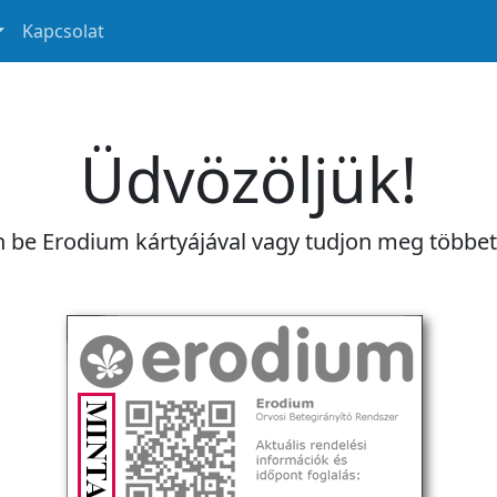
Kapcsolat
Üdvözöljük!
n be Erodium kártyájával vagy tudjon meg többe