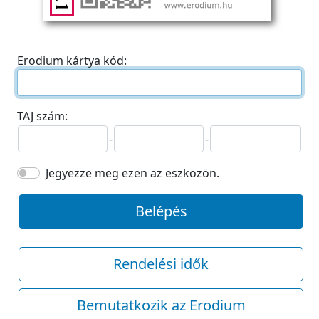
Erodium kártya kód:
TAJ szám:
-
-
Jegyezze meg ezen az eszközön.
Belépés
Rendelési idők
Bemutatkozik az Erodium