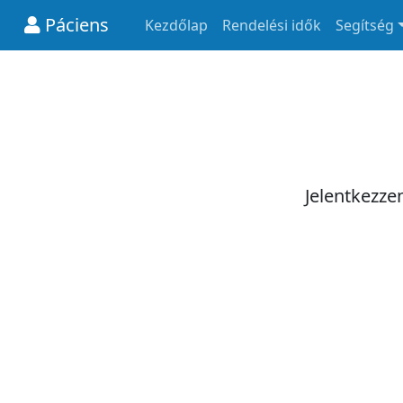
Páciens
Kezdőlap
Rendelési idők
Segítség
Jelentkezze