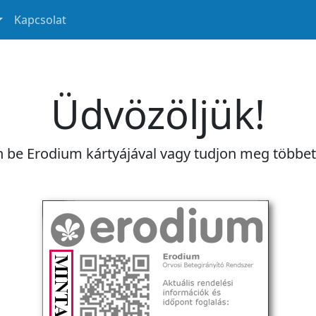
Kapcsolat
Üdvözöljük!
n be Erodium kártyájával vagy tudjon meg többe