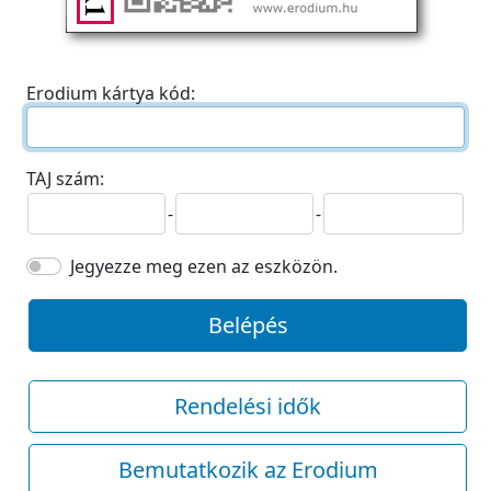
Erodium kártya kód:
TAJ szám:
-
-
Jegyezze meg ezen az eszközön.
Belépés
Rendelési idők
Bemutatkozik az Erodium