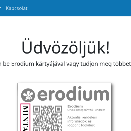
Kapcsolat
Üdvözöljük!
n be Erodium kártyájával vagy tudjon meg többe