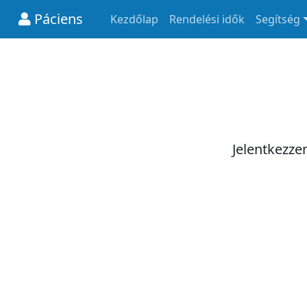
Páciens
Kezdőlap
Rendelési idők
Segítség
Jelentkezze