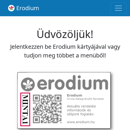
Erodium
Üdvözöljük!
Jelentkezzen be Erodium kártyájával vagy
tudjon meg többet a menüből!