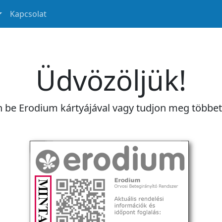
Kapcsolat
Üdvözöljük!
n be Erodium kártyájával vagy tudjon meg többe