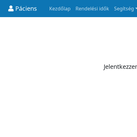
Páciens
Kezdőlap
Rendelési idők
Segítség
Jelentkezze