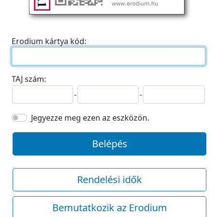
Erodium kártya kód:
TAJ szám:
-
-
Jegyezze meg ezen az eszközön.
Belépés
Rendelési idők
Bemutatkozik az Erodium