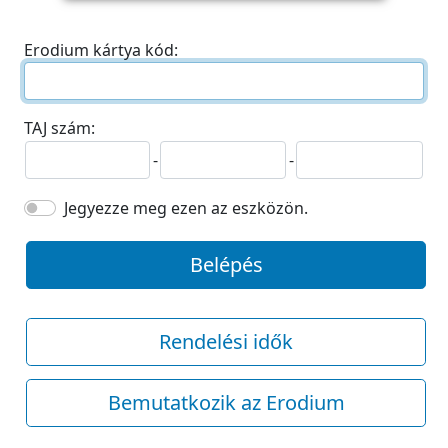
Erodium kártya kód:
TAJ szám:
-
-
Jegyezze meg ezen az eszközön.
Belépés
Rendelési idők
Bemutatkozik az Erodium