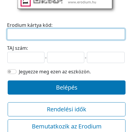
Erodium kártya kód:
TAJ szám:
-
-
Jegyezze meg ezen az eszközön.
Belépés
Rendelési idők
Bemutatkozik az Erodium