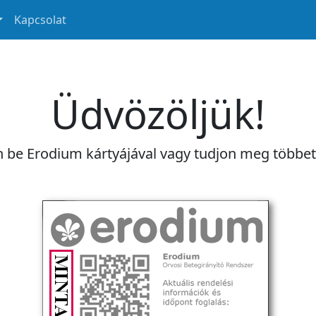
Kapcsolat
Üdvözöljük!
n be Erodium kártyájával vagy tudjon meg többe