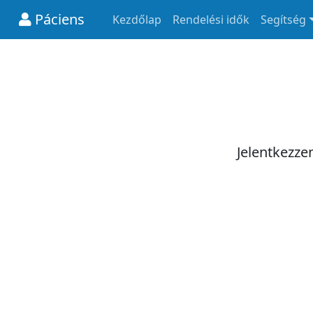
Páciens
Kezdőlap
Rendelési idők
Segítség
Jelentkezze