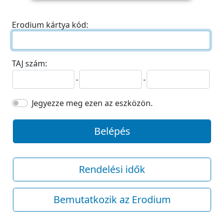
Erodium kártya kód:
TAJ szám:
-
-
Jegyezze meg ezen az eszközön.
Belépés
Rendelési idők
Bemutatkozik az Erodium