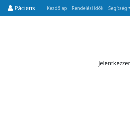
Páciens
Kezdőlap
Rendelési idők
Segítség
Jelentkezze