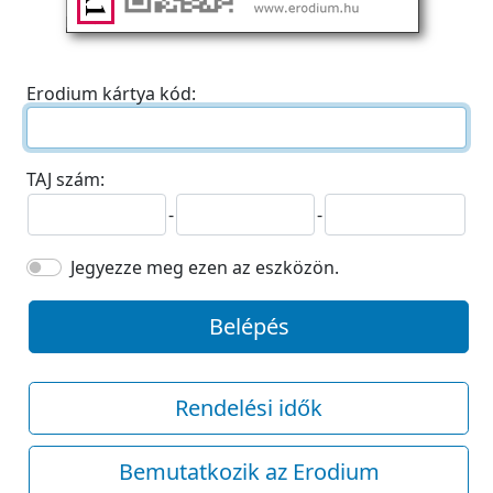
Erodium kártya kód:
TAJ szám:
-
-
Jegyezze meg ezen az eszközön.
Belépés
Rendelési idők
Bemutatkozik az Erodium