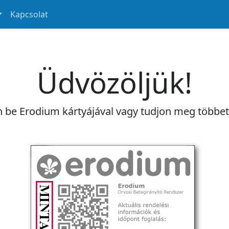
Kapcsolat
Üdvözöljük!
n be Erodium kártyájával vagy tudjon meg többe