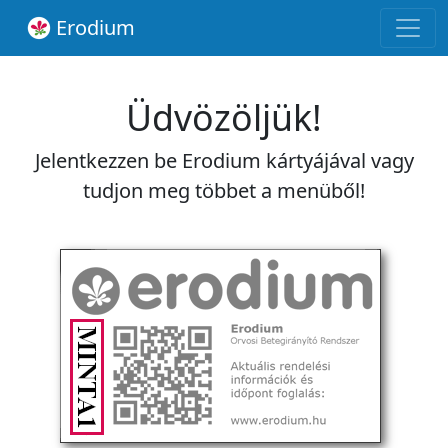
Erodium
Üdvözöljük!
Jelentkezzen be Erodium kártyájával vagy
tudjon meg többet a menüből!