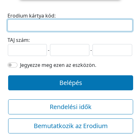
Erodium kártya kód:
TAJ szám:
-
-
Jegyezze meg ezen az eszközön.
Belépés
Rendelési idők
Bemutatkozik az Erodium