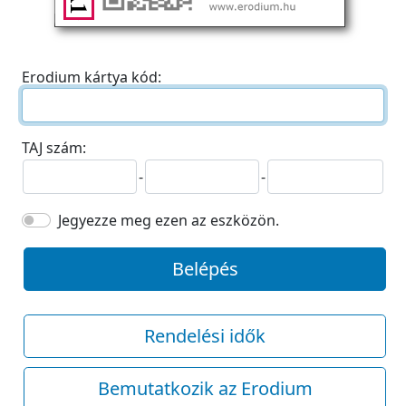
Erodium kártya kód:
TAJ szám:
-
-
Jegyezze meg ezen az eszközön.
Belépés
Rendelési idők
Bemutatkozik az Erodium