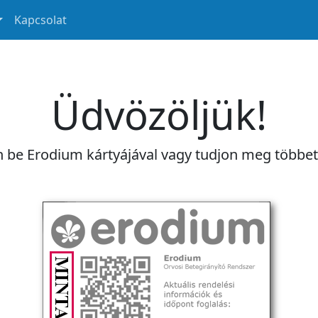
Kapcsolat
Üdvözöljük!
n be Erodium kártyájával vagy tudjon meg többe