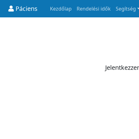
Páciens
Kezdőlap
Rendelési idők
Segítség
Jelentkezze