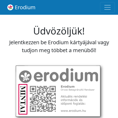
Erodium
Üdvözöljük!
Jelentkezzen be Erodium kártyájával vagy
tudjon meg többet a menüből!