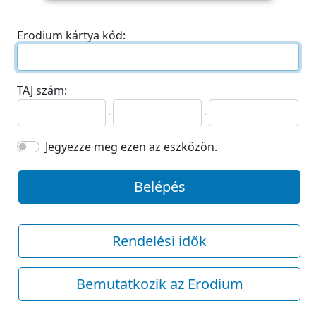
Erodium kártya kód:
TAJ szám:
-
-
Jegyezze meg ezen az eszközön.
Belépés
Rendelési idők
Bemutatkozik az Erodium