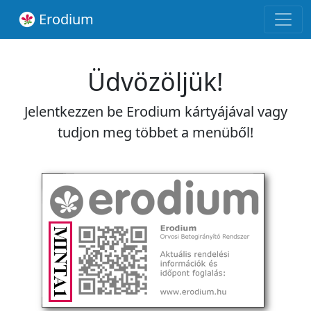
Erodium
Üdvözöljük!
Jelentkezzen be Erodium kártyájával vagy
tudjon meg többet a menüből!