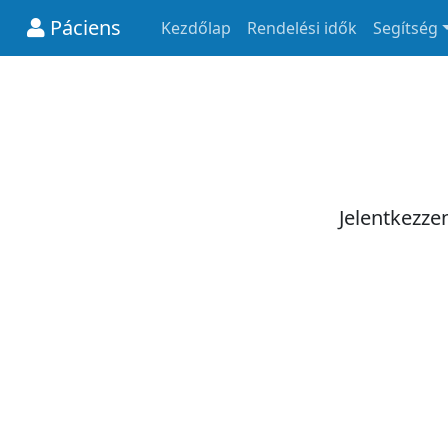
Páciens
Kezdőlap
Rendelési idők
Segítség
Jelentkezze