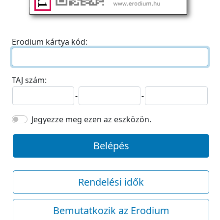
Erodium kártya kód:
TAJ szám:
-
-
Jegyezze meg ezen az eszközön.
Belépés
Rendelési idők
Bemutatkozik az Erodium