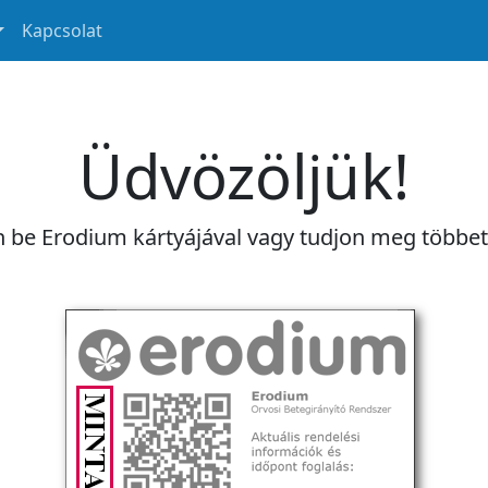
Kapcsolat
Üdvözöljük!
n be Erodium kártyájával vagy tudjon meg többe