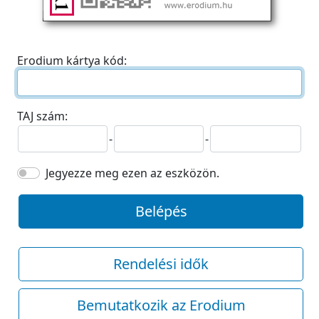
Erodium kártya kód:
TAJ szám:
-
-
Jegyezze meg ezen az eszközön.
Belépés
Rendelési idők
Bemutatkozik az Erodium