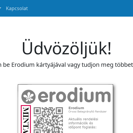
Kapcsolat
Üdvözöljük!
n be Erodium kártyájával vagy tudjon meg többe