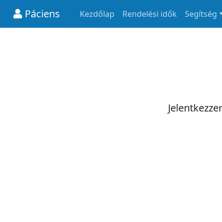
Páciens
Kezdőlap
Rendelési idők
Segítség
Jelentkezze