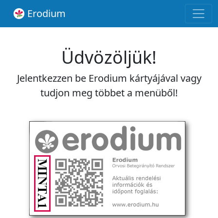
Erodium
Üdvözöljük!
Jelentkezzen be Erodium kártyájával vagy
tudjon meg többet a menüből!