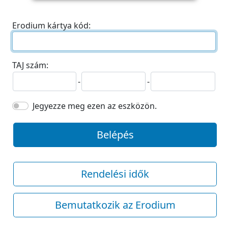
Erodium kártya kód:
TAJ szám:
-
-
Jegyezze meg ezen az eszközön.
Belépés
Rendelési idők
Bemutatkozik az Erodium