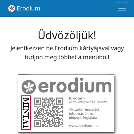
Erodium
Üdvözöljük!
Jelentkezzen be Erodium kártyájával vagy
tudjon meg többet a menüből!