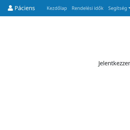
Páciens
Kezdőlap
Rendelési idők
Segítség
Jelentkezze