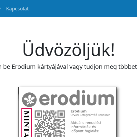
Kapcsolat
Üdvözöljük!
n be Erodium kártyájával vagy tudjon meg többe