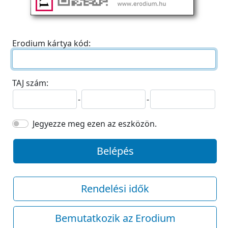
Erodium kártya kód:
TAJ szám:
-
-
Jegyezze meg ezen az eszközön.
Belépés
Rendelési idők
Bemutatkozik az Erodium