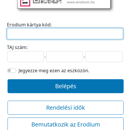
Erodium kártya kód:
TAJ szám:
-
-
Jegyezze meg ezen az eszközön.
Belépés
Rendelési idők
Bemutatkozik az Erodium