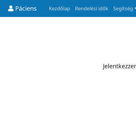
Páciens
Kezdőlap
Rendelési idők
Segítség
Jelentkezze