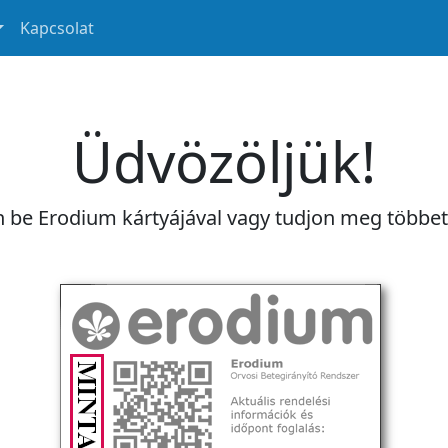
Kapcsolat
Üdvözöljük!
n be Erodium kártyájával vagy tudjon meg többe