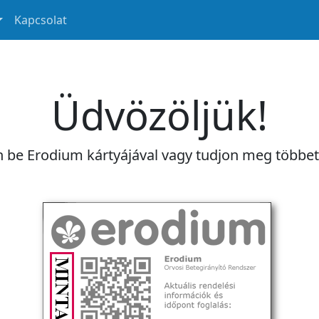
Kapcsolat
Üdvözöljük!
n be Erodium kártyájával vagy tudjon meg többe