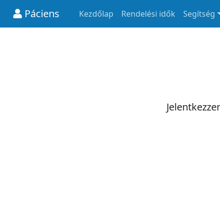
Páciens
Kezdőlap
Rendelési idők
Segítség
Jelentkezze