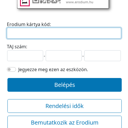
Erodium kártya kód:
TAJ szám:
-
-
Jegyezze meg ezen az eszközön.
Belépés
Rendelési idők
Bemutatkozik az Erodium