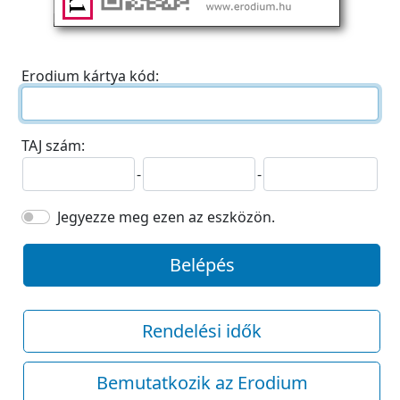
Erodium kártya kód:
TAJ szám:
-
-
Jegyezze meg ezen az eszközön.
Belépés
Rendelési idők
Bemutatkozik az Erodium