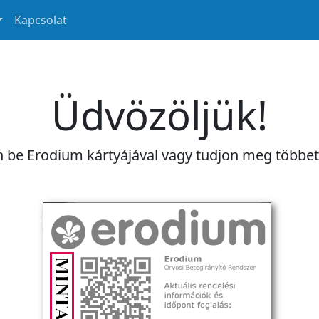
Kapcsolat
Üdvözöljük!
n be Erodium kártyájával vagy tudjon meg többe