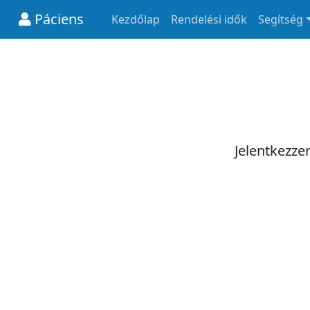
Páciens
Kezdőlap
Rendelési idők
Segítség
Jelentkezze