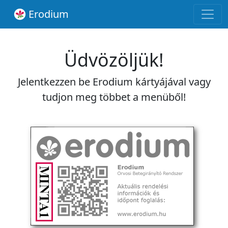
Erodium
Üdvözöljük!
Jelentkezzen be Erodium kártyájával vagy
tudjon meg többet a menüből!