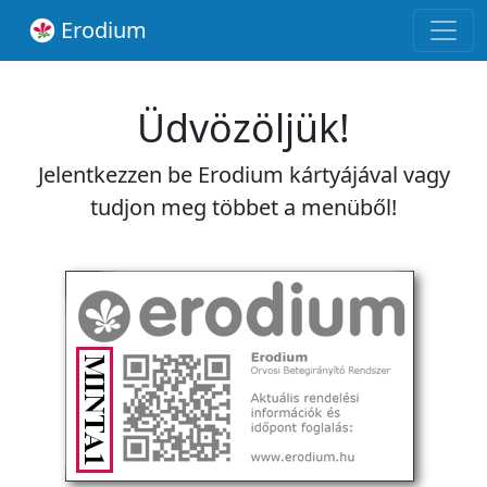
Erodium
Üdvözöljük!
Jelentkezzen be Erodium kártyájával vagy
tudjon meg többet a menüből!