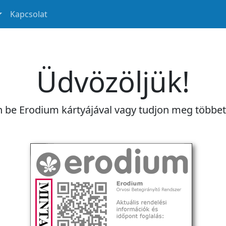
Kapcsolat
Üdvözöljük!
n be Erodium kártyájával vagy tudjon meg többe