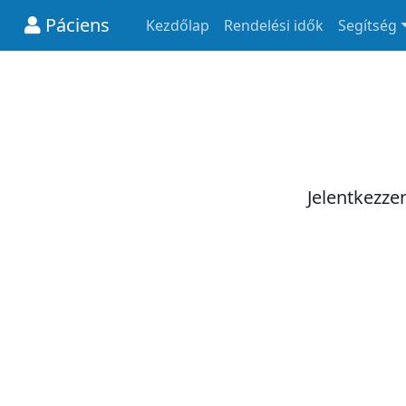
Páciens
Kezdőlap
Rendelési idők
Segítség
Jelentkezze