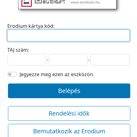
Erodium kártya kód:
TAJ szám:
-
-
Jegyezze meg ezen az eszközön.
Belépés
Rendelési idők
Bemutatkozik az Erodium