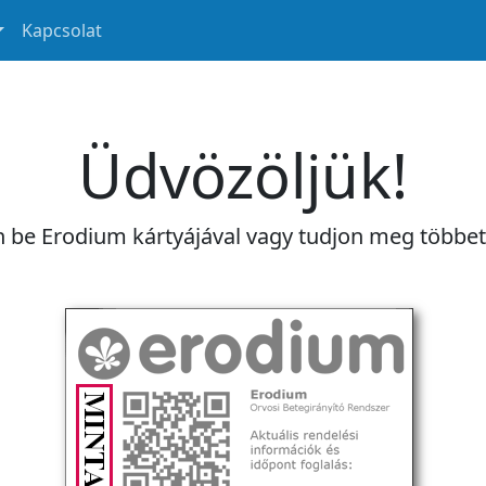
Kapcsolat
Üdvözöljük!
n be Erodium kártyájával vagy tudjon meg többe