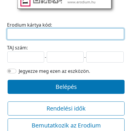
Erodium kártya kód:
TAJ szám:
-
-
Jegyezze meg ezen az eszközön.
Belépés
Rendelési idők
Bemutatkozik az Erodium