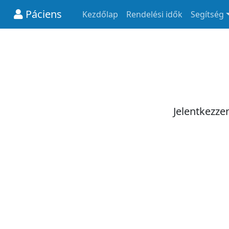
Páciens
Kezdőlap
Rendelési idők
Segítség
Jelentkezze