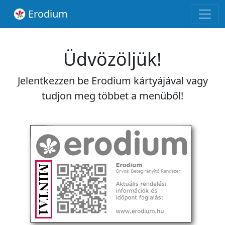
Erodium
Üdvözöljük!
Jelentkezzen be Erodium kártyájával vagy
tudjon meg többet a menüből!