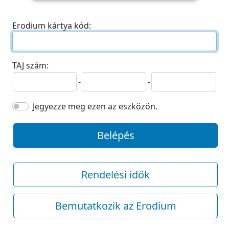
Erodium kártya kód:
TAJ szám:
-
-
Jegyezze meg ezen az eszközön.
Belépés
Rendelési idők
Bemutatkozik az Erodium