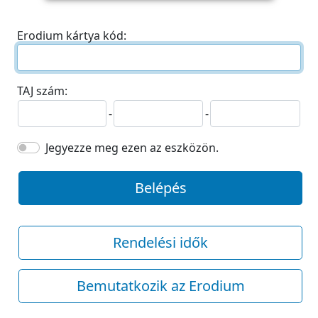
Erodium kártya kód:
TAJ szám:
-
-
Jegyezze meg ezen az eszközön.
Belépés
Rendelési idők
Bemutatkozik az Erodium