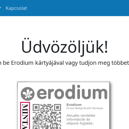
Kapcsolat
Üdvözöljük!
n be Erodium kártyájával vagy tudjon meg többe