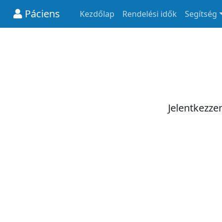
Páciens
Kezdőlap
Rendelési idők
Segítség
Jelentkezze