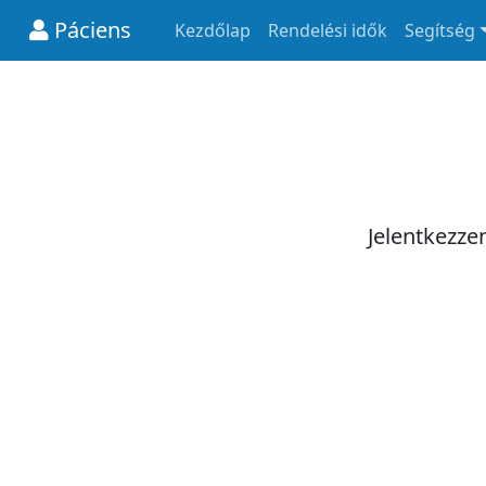
Páciens
Kezdőlap
Rendelési idők
Segítség
Jelentkezze