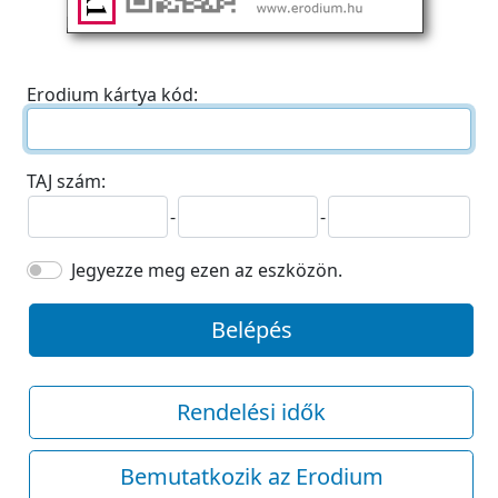
Erodium kártya kód:
TAJ szám:
-
-
Jegyezze meg ezen az eszközön.
Belépés
Rendelési idők
Bemutatkozik az Erodium