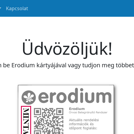
Kapcsolat
Üdvözöljük!
n be Erodium kártyájával vagy tudjon meg többe