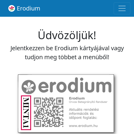
Erodium
Üdvözöljük!
Jelentkezzen be Erodium kártyájával vagy
tudjon meg többet a menüből!