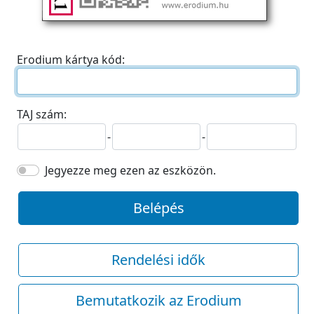
Erodium kártya kód:
TAJ szám:
-
-
Jegyezze meg ezen az eszközön.
Belépés
Rendelési idők
Bemutatkozik az Erodium