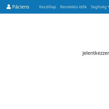
Páciens
Kezdőlap
Rendelési idők
Segítség
Jelentkezze