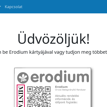
Kapcsolat
Üdvözöljük!
n be Erodium kártyájával vagy tudjon meg többe