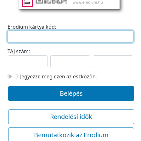
Erodium kártya kód:
TAJ szám:
-
-
Jegyezze meg ezen az eszközön.
Belépés
Rendelési idők
Bemutatkozik az Erodium