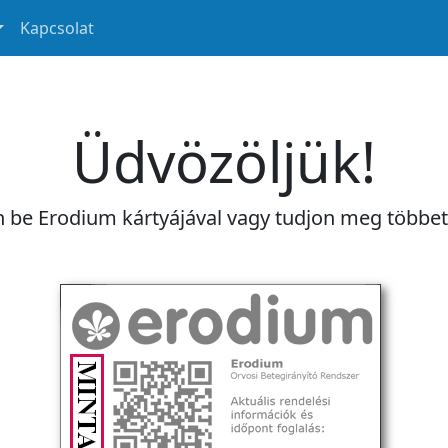
Kapcsolat
Üdvözöljük!
n be Erodium kártyájával vagy tudjon meg többe