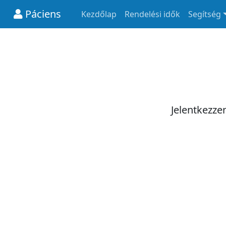
Páciens
Kezdőlap
Rendelési idők
Segítség
Jelentkezze