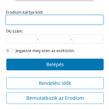
Erodium kártya kód:
TAJ szám:
-
-
Jegyezze meg ezen az eszközön.
Belépés
Rendelési idők
Bemutatkozik az Erodium