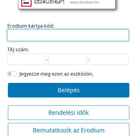
Erodium kártya kód:
TAJ szám:
-
-
Jegyezze meg ezen az eszközön.
Belépés
Rendelési idők
Bemutatkozik az Erodium