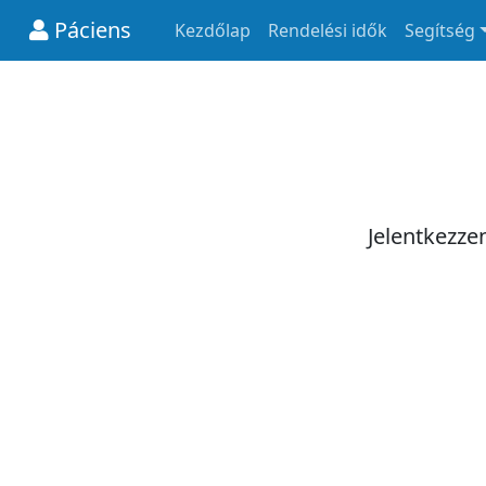
Páciens
Kezdőlap
Rendelési idők
Segítség
Jelentkezze