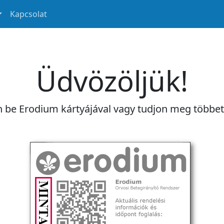
Kapcsolat
Üdvözöljük!
n be Erodium kártyájával vagy tudjon meg többe