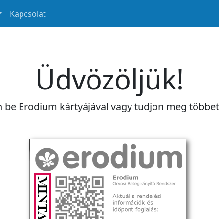
Kapcsolat
Üdvözöljük!
n be Erodium kártyájával vagy tudjon meg többe