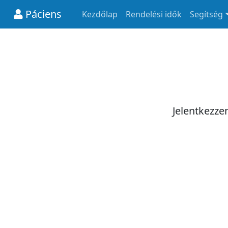
Páciens
Kezdőlap
Rendelési idők
Segítség
Jelentkezze