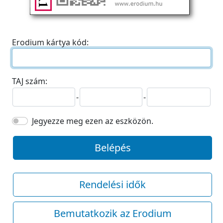
Erodium kártya kód:
TAJ szám:
-
-
Jegyezze meg ezen az eszközön.
Belépés
Rendelési idők
Bemutatkozik az Erodium