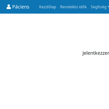
Páciens
Kezdőlap
Rendelési idők
Segítség
Jelentkezze