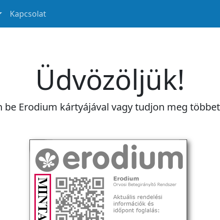
Kapcsolat
Üdvözöljük!
n be Erodium kártyájával vagy tudjon meg többe