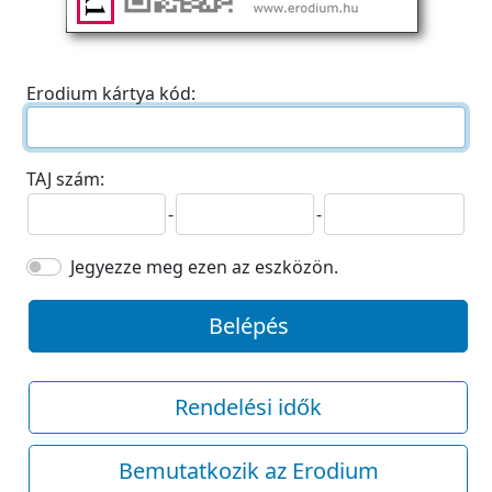
Erodium kártya kód:
TAJ szám:
-
-
Jegyezze meg ezen az eszközön.
Belépés
Rendelési idők
Bemutatkozik az Erodium