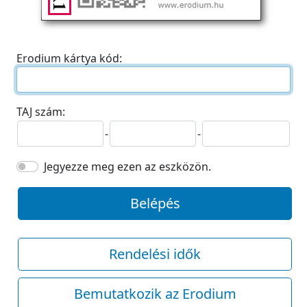
Erodium kártya kód:
TAJ szám:
-
-
Jegyezze meg ezen az eszközön.
Belépés
Rendelési idők
Bemutatkozik az Erodium