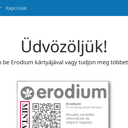
Kapcsolat
Üdvözöljük!
n be Erodium kártyájával vagy tudjon meg többe