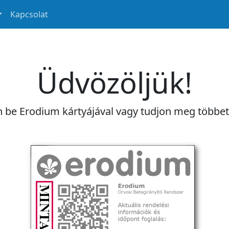
Kapcsolat
Üdvözöljük!
n be Erodium kártyájával vagy tudjon meg többe