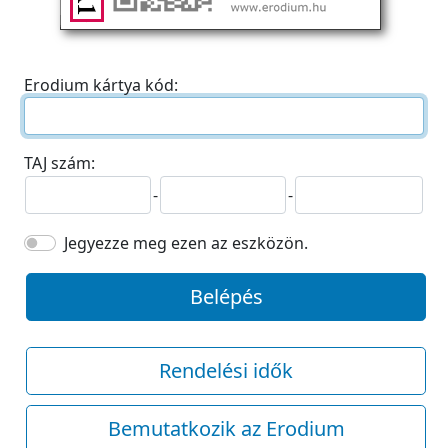
Erodium kártya kód:
TAJ szám:
-
-
Jegyezze meg ezen az eszközön.
Belépés
Rendelési idők
Bemutatkozik az Erodium