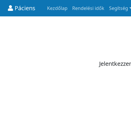
Páciens
Kezdőlap
Rendelési idők
Segítség
Jelentkezze