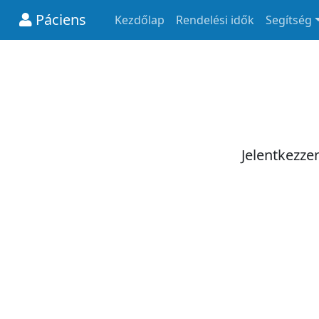
Páciens
Kezdőlap
Rendelési idők
Segítség
Jelentkezze