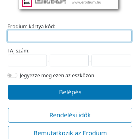
Erodium kártya kód:
TAJ szám:
-
-
Jegyezze meg ezen az eszközön.
Belépés
Rendelési idők
Bemutatkozik az Erodium