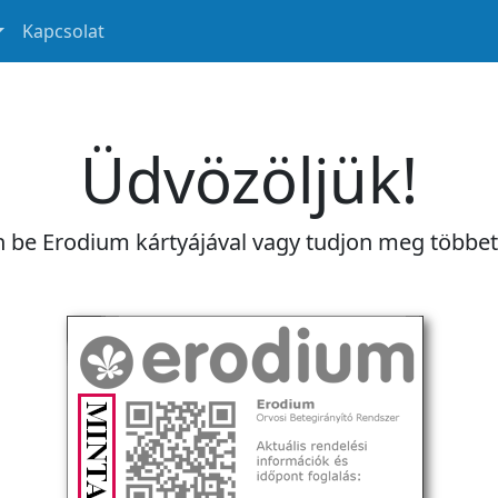
Kapcsolat
Üdvözöljük!
n be Erodium kártyájával vagy tudjon meg többe