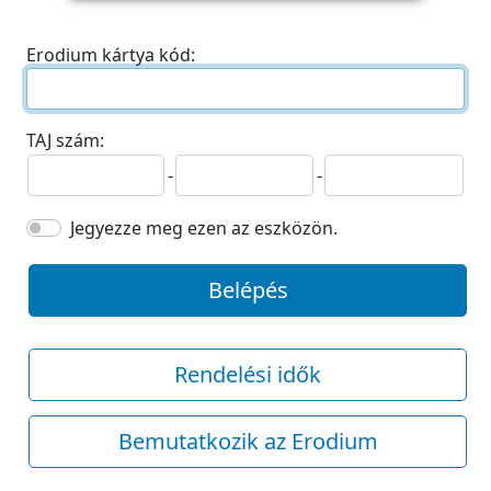
Erodium kártya kód:
TAJ szám:
-
-
Jegyezze meg ezen az eszközön.
Belépés
Rendelési idők
Bemutatkozik az Erodium