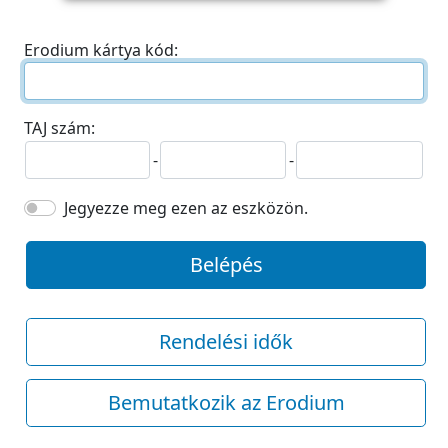
Erodium kártya kód:
TAJ szám:
-
-
Jegyezze meg ezen az eszközön.
Belépés
Rendelési idők
Bemutatkozik az Erodium