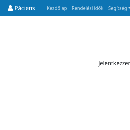
Páciens
Kezdőlap
Rendelési idők
Segítség
Jelentkezze