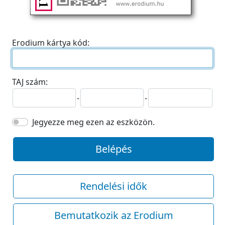
Erodium kártya kód:
TAJ szám:
-
-
Jegyezze meg ezen az eszközön.
Belépés
Rendelési idők
Bemutatkozik az Erodium