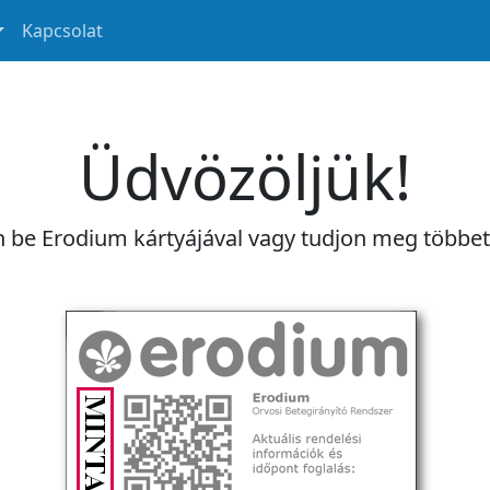
Kapcsolat
Üdvözöljük!
n be Erodium kártyájával vagy tudjon meg többe