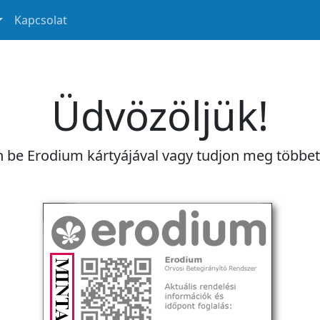
Kapcsolat
Üdvözöljük!
n be Erodium kártyájával vagy tudjon meg többe