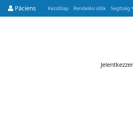
Páciens
Kezdőlap
Rendelési idők
Segítség
Jelentkezze