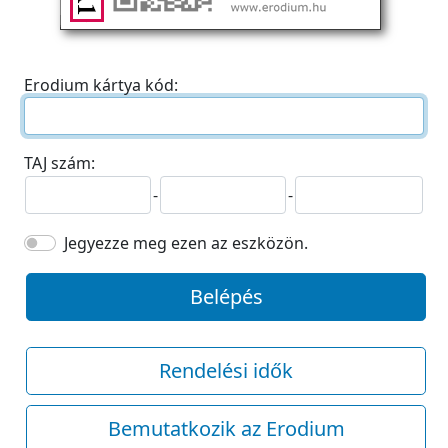
Erodium kártya kód:
TAJ szám:
-
-
Jegyezze meg ezen az eszközön.
Belépés
Rendelési idők
Bemutatkozik az Erodium