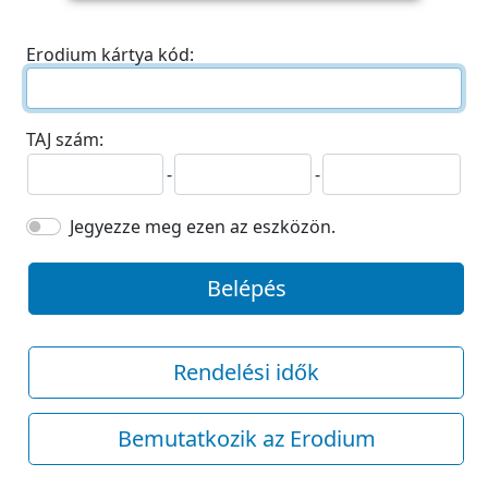
Erodium kártya kód:
TAJ szám:
-
-
Jegyezze meg ezen az eszközön.
Belépés
Rendelési idők
Bemutatkozik az Erodium