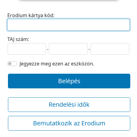
Erodium kártya kód:
TAJ szám:
-
-
Jegyezze meg ezen az eszközön.
Belépés
Rendelési idők
Bemutatkozik az Erodium