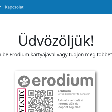
Kapcsolat
Üdvözöljük!
n be Erodium kártyájával vagy tudjon meg többe