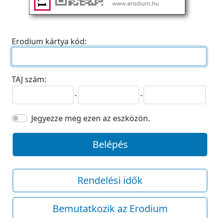
Erodium kártya kód:
TAJ szám:
-
-
Jegyezze meg ezen az eszközön.
Belépés
Rendelési idők
Bemutatkozik az Erodium