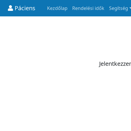
Páciens
Kezdőlap
Rendelési idők
Segítség
Jelentkezze