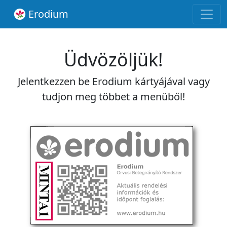
Erodium
Üdvözöljük!
Jelentkezzen be Erodium kártyájával vagy
tudjon meg többet a menüből!