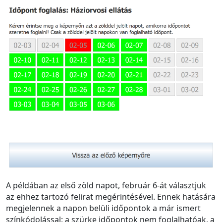
A példában az első zöld napot, február 6-át választjuk
az ehhez tartozó felirat megérintésével. Ennek hatására
megjelennek a napon belüli időpontok a már ismert
színkódolással: a szürke időpontok nem foglalhatóak, a